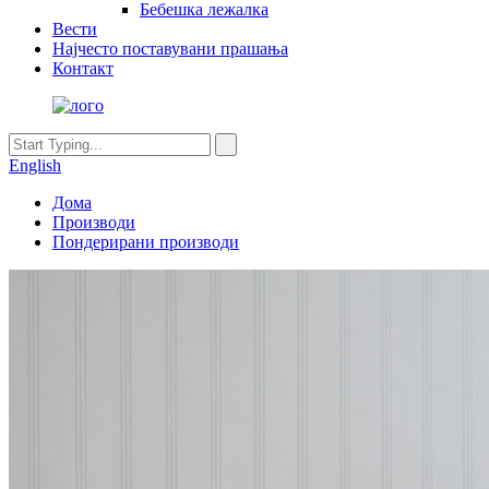
Бебешка лежалка
Вести
Најчесто поставувани прашања
Контакт
English
Дома
Производи
Пондерирани производи