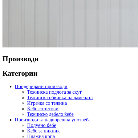
Производи
Категории
Пондерирани производи
Тежинска подлога за скут
Тежинска обвивка на рамената
Играчка со тежина
Ќебе со тегови
Тежинско дебело ќебе
Производи за надворешна употреба
Подуено ќебе
Ќебе за пикник
Плажна крпа