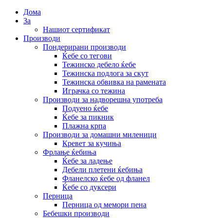
Дома
За
Нашиот сертификат
Производи
Пондерирани производи
Ќебе со тегови
Тежинско дебело ќебе
Тежинска подлога за скут
Тежинска обвивка на рамената
Играчка со тежина
Производи за надворешна употреба
Подуено ќебе
Ќебе за пикник
Плажна крпа
Производи за домашни миленици
Кревет за кучиња
Фрлање ќебиња
Ќебе за ладење
Дебели плетени ќебиња
Фланелско ќебе од фланел
Ќебе со дуксери
Перница
Перница од мемори пена
Бебешки производи