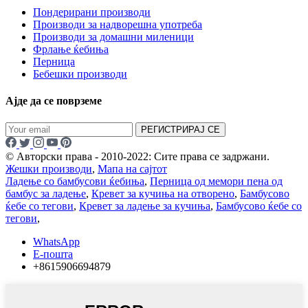
Пондерирани производи
Производи за надворешна употреба
Производи за домашни миленици
Фрлање ќебиња
Перница
Бебешки производи
Ајде да се поврземе
РЕГИСТРИРАЈ СЕ
© Авторски права - 2010-2022: Сите права се задржани.
Жешки производи
,
Мапа на сајтот
Ладење со бамбусови ќебиња
,
Перница од мемори пена од
бамбус за ладење
,
Кревет за кучиња на отворено
,
Бамбусово
ќебе со тегови
,
Кревет за ладење за кучиња
,
Бамбусово ќебе со
тегови
,
WhatsApp
Е-пошта
+8615906694879