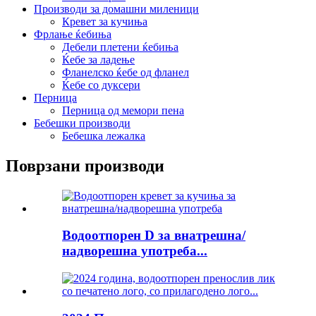
Производи за домашни миленици
Кревет за кучиња
Фрлање ќебиња
Дебели плетени ќебиња
Ќебе за ладење
Фланелско ќебе од фланел
Ќебе со дуксери
Перница
Перница од мемори пена
Бебешки производи
Бебешка лежалка
Поврзани производи
Водоотпорен D за внатрешна/
надворешна употреба...