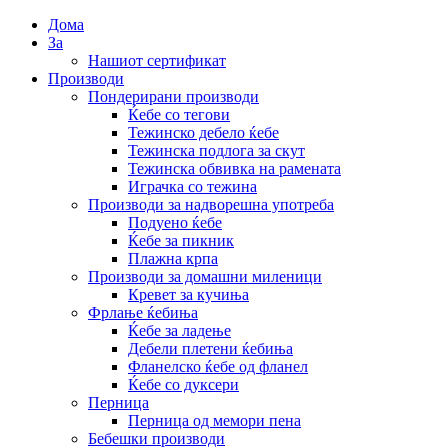
Дома
За
Нашиот сертификат
Производи
Пондерирани производи
Ќебе со тегови
Тежинско дебело ќебе
Тежинска подлога за скут
Тежинска обвивка на рамената
Играчка со тежина
Производи за надворешна употреба
Подуено ќебе
Ќебе за пикник
Плажна крпа
Производи за домашни миленици
Кревет за кучиња
Фрлање ќебиња
Ќебе за ладење
Дебели плетени ќебиња
Фланелско ќебе од фланел
Ќебе со дуксери
Перница
Перница од мемори пена
Бебешки производи