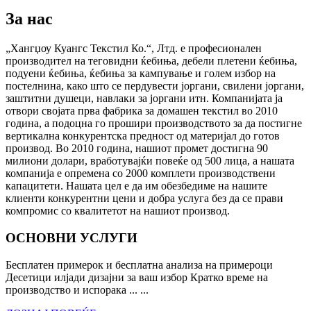
За нас
„Хангџоу Куангс Текстил Ко.“, Лтд. е професионален
производител на теговидни ќебиња, дебели плетени ќебиња,
подуени ќебиња, ќебиња за кампување и голем избор на
постелнина, како што се пердувести јоргани, свилени јоргани,
заштитни душеци, навлаки за јоргани итн. Компанијата ја
отвори својата прва фабрика за домашен текстил во 2010
година, а подоцна го прошири производството за да постигне
вертикална конкурентска предност од материјал до готов
производ. Во 2010 година, нашиот промет достигна 90
милиони долари, вработувајќи повеќе од 500 лица, а нашата
компанија е опремена со 2000 комплети производствени
капацитети. Нашата цел е да им обезбедиме на нашите
клиенти конкурентни цени и добра услуга без да се прави
компромис со квалитетот на нашиот производ.
ОСНОВНИ УСЛУГИ
Бесплатен примерок и бесплатна анализа на примероци
Десетици илјади дизајни за ваш избор Кратко време на
производство и испорака ... ...