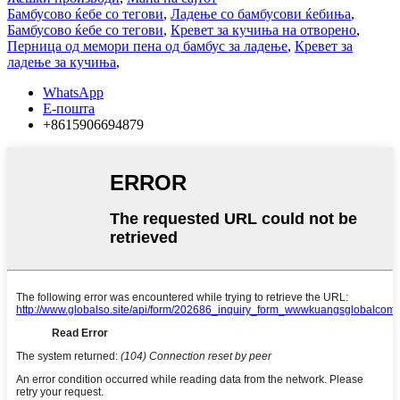
Бамбусово ќебе со тегови
,
Ладење со бамбусови ќебиња
,
Бамбусово ќебе со тегови
,
Кревет за кучиња на отворено
,
Перница од мемори пена од бамбус за ладење
,
Кревет за
ладење за кучиња
,
WhatsApp
Е-пошта
+8615906694879