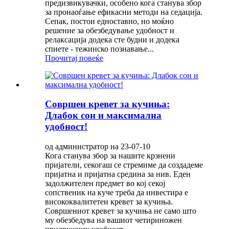
предизвикувачки, особено кога станува збор
за пронаоѓање ефикасни методи на седација.
Сепак, постои едноставно, но моќно
решение за обезбедување удобност и
релаксација додека сте будни и додека
спиете - тежинско познавање...
Прочитај повеќе
Совршен кревет за кучиња:
Длабок сон и максимална
удобност!
од администратор на 23-07-10
Кога станува збор за нашите крзнени
пријатели, секогаш се стремиме да создадеме
пријатна и пријатна средина за нив. Еден
задолжителен предмет во кој секој
сопственик на куче треба да инвестира е
висококвалитетен кревет за кучиња.
Совршениот кревет за кучиња не само што
му обезбедува на вашиот четириножен