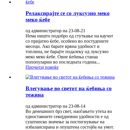
Релаксирајте се со луксузно меко
меко ќебе
од администратор на 23-08-21
Нема ништо подобро од стуткање на каучот
со пријатно ќебе, особено во постудените
месеци. Ако барате врвна удобност и
топлина, не барајте подалеку од луксузно
меко меко ќебе. Овие ќебиња станаа
попопуларни во последната година...
Прочитај повеќе
Влегување во светот на ќебиња со
тежина
од администратор на 23-08-14
Во денешниот брз свет, наоѓањето утеха во
едноставните секојдневни удобности е од
суштинско значење за постигнување на
избалансирана и опуштена состојба на умот.