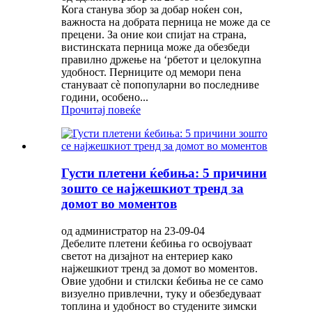
Кога станува збор за добар ноќен сон,
важноста на добрата перница не може да се
прецени. За оние кои спијат на страна,
вистинската перница може да обезбеди
правилно држење на ‘рбетот и целокупна
удобност. Перниците од мемори пена
стануваат сè попопуларни во последниве
години, особено...
Прочитај повеќе
Густи плетени ќебиња: 5 причини
зошто се најжешкиот тренд за
домот во моментов
од администратор на 23-09-04
Дебелите плетени ќебиња го освојуваат
светот на дизајнот на ентериер како
најжешкиот тренд за домот во моментов.
Овие удобни и стилски ќебиња не се само
визуелно привлечни, туку и обезбедуваат
топлина и удобност во студените зимски