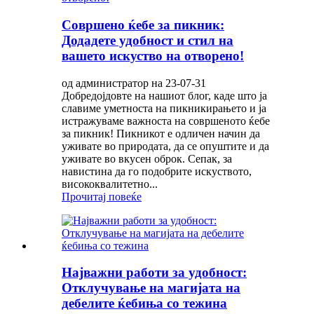
Совршено ќебе за пикник:
Додадете удобност и стил на
вашето искуство на отворено!
од администратор на 23-07-31
Добредојдовте на нашиот блог, каде што ја
славиме уметноста на пикникирањето и ја
истражуваме важноста на совршеното ќебе
за пикник! Пикникот е одличен начин да
уживате во природата, да се опуштите и да
уживате во вкусен оброк. Сепак, за
навистина да го подобрите искуството,
висококвалитетно...
Прочитај повеќе
Најважни работи за удобност:
Отклучување на магијата на
дебелите ќебиња со тежина