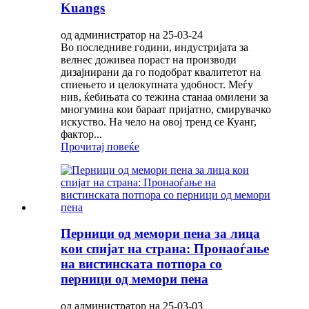
Kuangs
од администратор на 25-03-24
Во последниве години, индустријата за
велнес доживеа пораст на производи
дизајнирани да го подобрат квалитетот на
спиењето и целокупната удобност. Меѓу
нив, ќебињата со тежина станаа омилени за
многумина кои бараат пријатно, смирувачко
искуство. На чело на овој тренд се Куанг,
фактор...
Прочитај повеќе
Перници од мемори пена за лица
кои спијат на страна: Пронаоѓање
на вистинската потпора со
перници од мемори пена
од администратор на 25-03-03