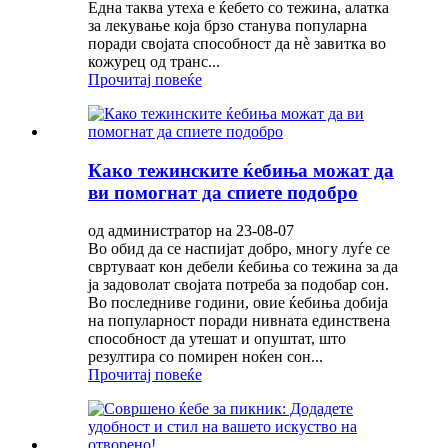
Една таква утеха е ќебето со тежина, алатка
за лекување која брзо станува популарна
поради својата способност да нè завитка во
кожурец од транс...
Прочитај повеќе
Како тежинските ќебиња можат да
ви помогнат да спиете подобро
од администратор на 23-08-07
Во обид да се наспијат добро, многу луѓе се
свртуваат кон дебели ќебиња со тежина за да
ја задоволат својата потреба за подобар сон.
Во последниве години, овие ќебиња добија
на популарност поради нивната единствена
способност да утешат и опуштат, што
резултира со помирен ноќен сон...
Прочитај повеќе