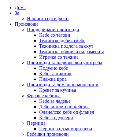
Дома
За
Нашиот сертификат
Производи
Пондерирани производи
Ќебе со тегови
Тежинско дебело ќебе
Тежинска подлога за скут
Тежинска обвивка на рамената
Играчка со тежина
Производи за надворешна употреба
Подуено ќебе
Ќебе за пикник
Плажна крпа
Производи за домашни миленици
Кревет за кучиња
Фрлање ќебиња
Ќебе за ладење
Дебели плетени ќебиња
Фланелско ќебе од фланел
Ќебе со дуксери
Перница
Перница од мемори пена
Бебешки производи