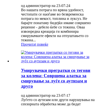
од администратор на 23-07-24
Во нашата потрага по врвна удобност,
честопати се наоѓаме во безвременска
потрага по мекост, топлина и луксуз. Не
барајте понатаму бидејќи имаме совршено
решение - дебело ќебе со тежина. Оваа
извонредна креација ги комбинира
смирувачките ефекти на отпуштањето со
тежина...
Прочитај повеќе
Умирувачки прегратки со тегови
за колена: Совршена алатка за
смирување за луѓе со аутизам и
друго
од администратор на 23-07-17
Луѓето со аутизам или други нарушувања на
сензорната обработка може да бидат