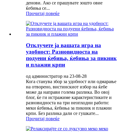
денови. Ако се прашувате зошто овие
ќебиња се...
Прочитај повеќе
Отклучете ја вашата игра на
удобност: Разновидноста на
подуени ќебиња, ќебиња за пикник
и плажни крпи
од администратор на 23-08-28
Кога станува збор за удобност или одмарање
на отворено, вистинскиот избор на ќебе
може да направи голема разлика. Во овој
блог, ќе ги истражиме карактеристиките и
разновидноста на три неопходни работи:
меки ќебиња, ќебиња за пикник и плажни
крпи. Без разлика дали се гушкате...
Прочитај повеќе