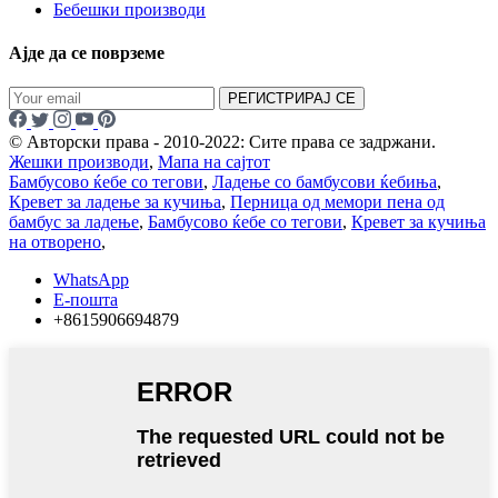
Бебешки производи
Ајде да се поврземе
РЕГИСТРИРАЈ СЕ
© Авторски права - 2010-2022: Сите права се задржани.
Жешки производи
,
Мапа на сајтот
Бамбусово ќебе со тегови
,
Ладење со бамбусови ќебиња
,
Кревет за ладење за кучиња
,
Перница од мемори пена од
бамбус за ладење
,
Бамбусово ќебе со тегови
,
Кревет за кучиња
на отворено
,
WhatsApp
Е-пошта
+8615906694879