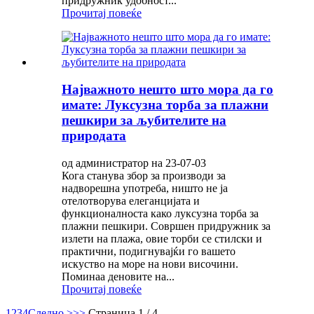
придружник удобност...
Прочитај повеќе
Најважното нешто што мора да го
имате: Луксузна торба за плажни
пешкири за љубителите на
природата
од администратор на 23-07-03
Кога станува збор за производи за
надворешна употреба, ништо не ја
отелотворува елеганцијата и
функционалноста како луксузна торба за
плажни пешкири. Совршен придружник за
излети на плажа, овие торби се стилски и
практични, подигнувајќи го вашето
искуство на море на нови височини.
Поминаа деновите на...
Прочитај повеќе
1
2
3
4
Следно >
>>
Страница 1 / 4