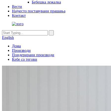
Бебешка лежалка
Вести
Најчесто поставувани прашања
Контакт
English
Дома
Производи
Пондерирани производи
Ќебе со тегови