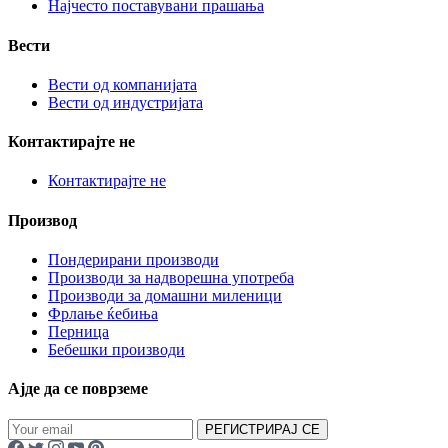
Најчесто поставувани прашања
Вести
Вести од компанијата
Вести од индустријата
Контактирајте не
Контактирајте не
Производ
Пондерирани производи
Производи за надворешна употреба
Производи за домашни миленици
Фрлање ќебиња
Перница
Бебешки производи
Ајде да се поврземе
РЕГИСТРИРАЈ СЕ