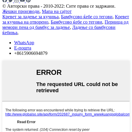
© Авторски права - 2010-2022: Сите права се задржани.
Жешки производи
,
Мапа на сајтот
Кревет за ладење за кучиња
,
Бамбусово ќебе со тегови
,
Кревет
за кучиња на отворено
,
Бамбусово ќебе со тегови
,
Перница од
мемори пена од бамбус за ладење
,
Ладење со бамбусови
ќебиња
,
WhatsApp
Е-пошта
+8615906694879