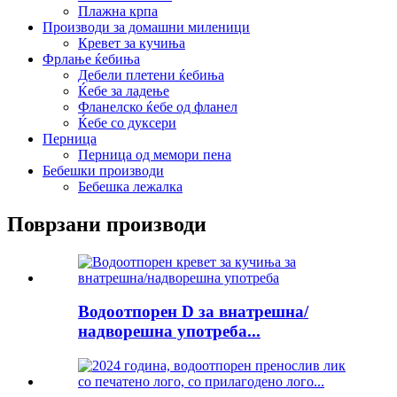
Плажна крпа
Производи за домашни миленици
Кревет за кучиња
Фрлање ќебиња
Дебели плетени ќебиња
Ќебе за ладење
Фланелско ќебе од фланел
Ќебе со дуксери
Перница
Перница од мемори пена
Бебешки производи
Бебешка лежалка
Поврзани производи
Водоотпорен D за внатрешна/
надворешна употреба...