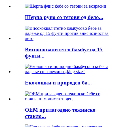
Шерпа руно со тегови од бело...
Висококвалитетен бамбус од 15
фунти...
Еколошки и природен ба...
OEM прилагодено тежинско
стакло...