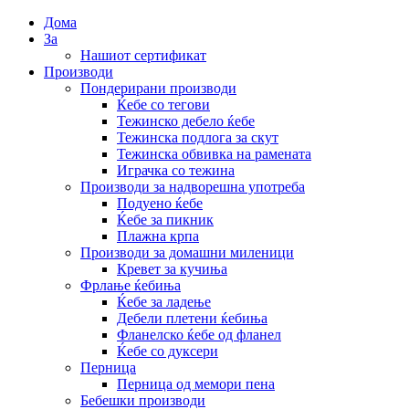
Дома
За
Нашиот сертификат
Производи
Пондерирани производи
Ќебе со тегови
Тежинско дебело ќебе
Тежинска подлога за скут
Тежинска обвивка на рамената
Играчка со тежина
Производи за надворешна употреба
Подуено ќебе
Ќебе за пикник
Плажна крпа
Производи за домашни миленици
Кревет за кучиња
Фрлање ќебиња
Ќебе за ладење
Дебели плетени ќебиња
Фланелско ќебе од фланел
Ќебе со дуксери
Перница
Перница од мемори пена
Бебешки производи