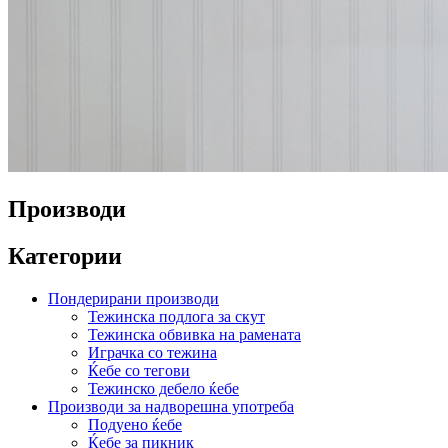
Производи
Категории
Пондерирани производи
Тежинска подлога за скут
Тежинска обвивка на рамената
Играчка со тежина
Ќебе со тегови
Тежинско дебело ќебе
Производи за надворешна употреба
Подуено ќебе
Ќебе за пикник