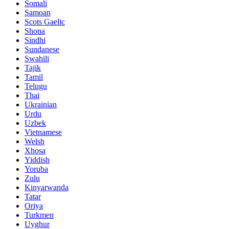
Somali
Samoan
Scots Gaelic
Shona
Sindhi
Sundanese
Swahili
Tajik
Tamil
Telugu
Thai
Ukrainian
Urdu
Uzbek
Vietnamese
Welsh
Xhosa
Yiddish
Yoruba
Zulu
Kinyarwanda
Tatar
Oriya
Turkmen
Uyghur