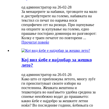
од администратор на 26-02-28
За менаџерите за набавки, трговците на мало
и дистрибутерите на големо, набавката на
текстил со печат по нарачка носи
специфичен сет на ризици. При оценување
на опциите за купување на големо, едно
прашање постојано доминира во разговорот:
Колку е траен печатот по повторени ...
Прочитај повеќе
Кој вид ќебе е најдобар за жешко
лето?
од администратор на 26-01-26
Како што се приближува летото, многу луѓе
ги преиспитуваат своите избори на
постелнина. Жешката жештина и
тешкотијата во наоѓањето удобна средина за
спиење неизбежно водат до прашањето:
какво ќебе е најдобро за жешките летни
ноќи? Во последниве години, ќебињата со