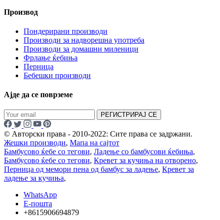
Производ
Пондерирани производи
Производи за надворешна употреба
Производи за домашни миленици
Фрлање ќебиња
Перница
Бебешки производи
Ајде да се поврземе
РЕГИСТРИРАЈ СЕ
© Авторски права - 2010-2022: Сите права се задржани.
Жешки производи
,
Мапа на сајтот
Бамбусово ќебе со тегови
,
Ладење со бамбусови ќебиња
,
Бамбусово ќебе со тегови
,
Кревет за кучиња на отворено
,
Перница од мемори пена од бамбус за ладење
,
Кревет за
ладење за кучиња
,
WhatsApp
Е-пошта
+8615906694879