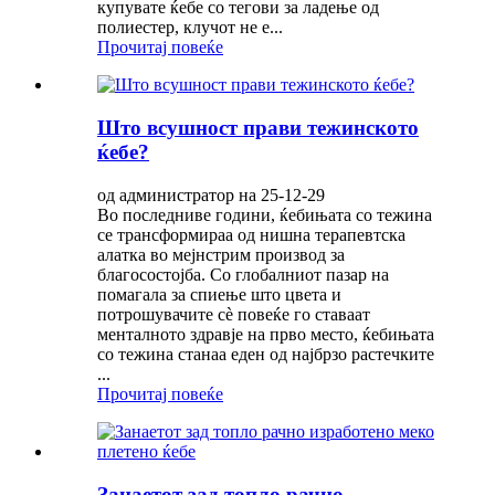
купувате ќебе со тегови за ладење од
полиестер, клучот не е...
Прочитај повеќе
Што всушност прави тежинското
ќебе?
од администратор на 25-12-29
Во последниве години, ќебињата со тежина
се трансформираа од нишна терапевтска
алатка во мејнстрим производ за
благосостојба. Со глобалниот пазар на
помагала за спиење што цвета и
потрошувачите сè повеќе го ставаат
менталното здравје на прво место, ќебињата
со тежина станаа еден од најбрзо растечките
...
Прочитај повеќе
Занаетот зад топло рачно