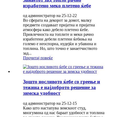
изработено меко плетено ќебе
од администратор на 25-12-22
Во сферата на декорот за домот, малку
предмети создаваат пријатна и пријатна
атмосфера како дебело плетено ќебе.
Привлечноста на топлите и меки рачно
изработени дебели плетени ќебиња на
големо е неоспорна, нудејќи и убавина и
топлина. Но, што точно е занаетчиството
зад...
Прочитај повеќе
Зошто носливото ќебе со греење и
тежина е најдоброто решение за
зимска удобност
од администратор на 25-12-15
Како што настапува зимскиот студ,
многумина од нас бараат удобност и топлина