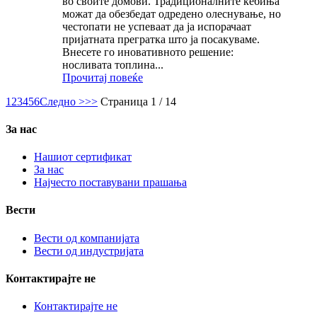
во своите домови. Традиционалните ќебиња
можат да обезбедат одредено олеснување, но
честопати не успеваат да ја испорачаат
пријатната прегратка што ја посакуваме.
Внесете го иновативното решение:
носливата топлина...
Прочитај повеќе
1
2
3
4
5
6
Следно >
>>
Страница 1 / 14
За нас
Нашиот сертификат
За нас
Најчесто поставувани прашања
Вести
Вести од компанијата
Вести од индустријата
Контактирајте не
Контактирајте не