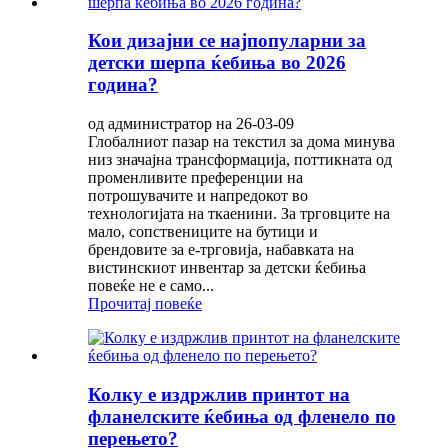
Кои дизајни се најпопуларни за
детски шерпа ќебиња во 2026
година?
од администратор на 26-03-09
Глобалниот пазар на текстил за дома минува
низ значајна трансформација, поттикната од
променливите преференции на
потрошувачите и напредокот во
технологијата на ткаенини. За трговците на
мало, сопствениците на бутици и
брендовите за е-трговија, набавката на
вистинскиот инвентар за детски ќебиња
повеќе не е само...
Прочитај повеќе
Колку е издржлив принтот на
фланелските ќебиња од фленело по
перењето?