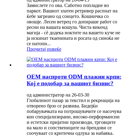
Замислете го ова. Саботно попладне во
паркот. Вашиот златен ретривер распнат на
ќебе загреано од сонцето. Кошничка со
овошје. Лесен ветрец го допираше работ со
ресни на вашата кошула. Чиста викенд
магија - сè додека ноктите на вашето куче не
ја искинат ткаенината и росата од синоќа не
се натопи...
Прочитај повеќе
OEM наспроти ODM плажни крпи:
Кој е подобар за вашиот бизнис?
од администратор на 26-03-30
Глобалниот пазар за текстил и рекреација на
отворено брзо се развива. Бидејќи
побарувачката на потрошувачите се насочува
кон специјализирани, високо-перформансни
и естетски пријатни производи, трговците
на мало и сопствениците на брендови се
соочуваат со критична одлука за набавка.