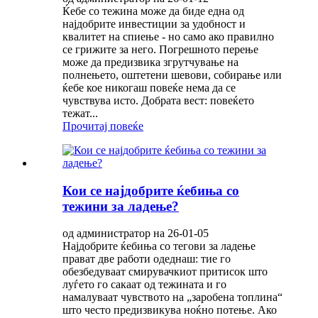
Ќебе со тежина може да биде една од
најдобрите инвестиции за удобност и
квалитет на спиење - но само ако правилно
се грижите за него. Погрешното перење
може да предизвика згрутчување на
полнењето, оштетени шевови, собирање или
ќебе кое никогаш повеќе нема да се
чувствува исто. Добрата вест: повеќето
тежат...
Прочитај повеќе
Кои се најдобрите ќебиња со
тежини за ладење?
од администратор на 26-01-05
Најдобрите ќебиња со тегови за ладење
прават две работи одеднаш: тие го
обезбедуваат смирувачкиот притисок што
луѓето го сакаат од тежината и го
намалуваат чувството на „заробена топлина“
што често предизвикува ноќно потење. Ако