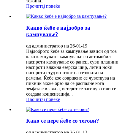
тежина...
Прочитај повеќе
Какво ќебе е најдобро за
кампување?
од администратор на 26-01-19
Најдоброто ќебе за кампување зависи од тоа
како кампувате: кампување со автомобил
наспроти кампување со ранец, суви планини
наспроти влажна езерска шир, летни ноќи
наспроти студ во текот на сезоната на
рамења. Ќебе кое совршено се чувствува на
пикник може брзо да се распадне кога
земјата е влажна, ветерот се засилува или се
создава кондензација...
Прочитај повеќе
Како се пере ќебе со тегови?
од администратор на 26-01-12