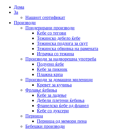
Дома
За
Нашиот сертификат
Производи
Пондерирани производи
Ќебе со тегови
Тежинско дебело ќебе
Тежинска подлога за скут
Тежинска обвивка на рамената
Играчка со тежина
Производи за надворешна употреба
Подуено ќебе
Ќебе за пикник
Плажна крпа
Производи за домашни миленици
Кревет за кучиња
Фрлање ќебиња
Ќебе за ладење
Дебели плетени ќебиња
Фланелско ќебе од фланел
Ќебе со дуксери
Перница
Перница од мемори пена
Бебешки производи